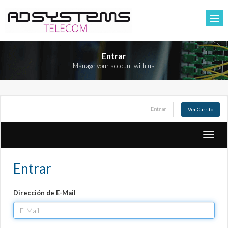
Entrar
Manage your account with us
Entrar
Ver Carrito
Altern
Naveg
Entrar
Dirección de E-Mail